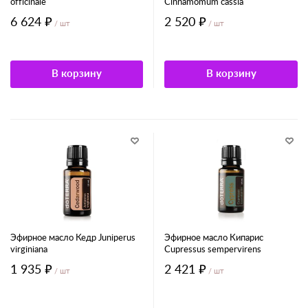
officinale
Cinnamomum cassia
6 624 ₽
2 520 ₽
/ шт
/ шт
В корзину
В корзину
Эфирное масло Кедр Juniperus
Эфирное масло Кипарис
virginiana
Cupressus sempervirens
1 935 ₽
2 421 ₽
/ шт
/ шт