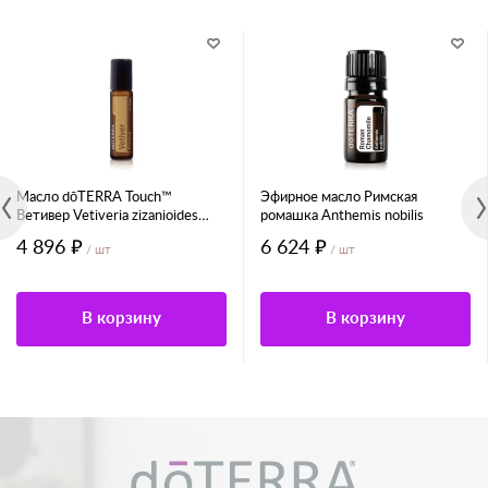
Масло dōTERRA Touch™
Эфирное масло Римская
Ветивер Vetiveria zizanioides
ромашка Anthemis nobilis
Роллер
4 896 ₽
6 624 ₽
/ шт
/ шт
В корзину
В корзину