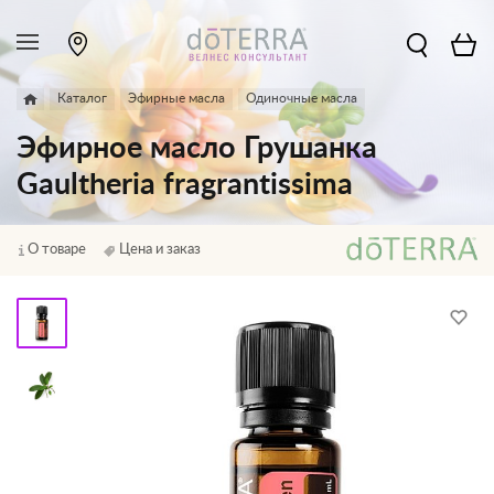
Каталог
Эфирные масла
Одиночные масла
Эфирное масло Грушанка
Gaultheria fragrantissima
О товаре
Цена и заказ