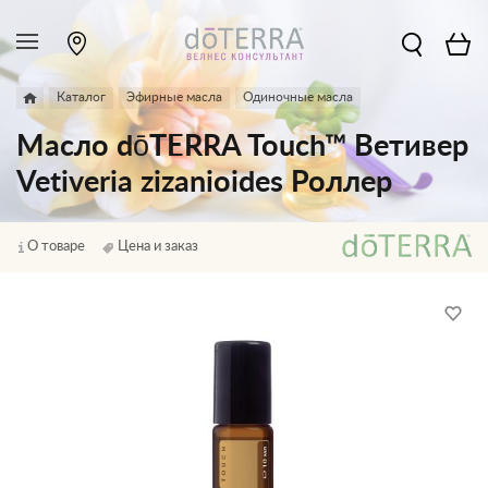
Каталог
Эфирные масла
Одиночные масла
Масло dōTERRA Touch™ Ветивер
Vetiveria zizanioides Роллер
О товаре
Цена и заказ