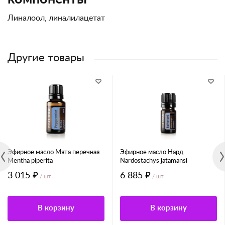
Линалоол, линалилацетат
Другие товары
Эфирное масло Мята перечная
Эфирное масло Нард
Mentha piperita
Nardostachys jatamansi
3 015 ₽
6 885 ₽
/ шт
/ шт
В корзину
В корзину