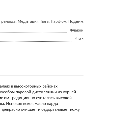
 релакса, Медитация, йога, Парфюм, Поднимает настроение
Флакон
5 мл
малаях в высокогорных районах
пособом паровой дистилляции из корней
ние им традиционно считалась высокой
ны. Испокон веков масло нарда
 прекрасно очищает и оздоравливает кожу.