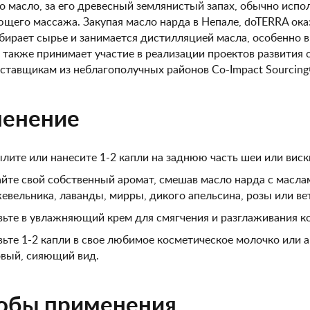
о масло, за его древесный землянистый запах, обычно испо
ющего массажа. Закупая масло нарда в Непале, doTERRA о
обирает сырье и занимается дистилляцией масла, особенно 
а также принимает участие в реализации проектов развития
тавщикам из неблагополучных районов Co-Impact Sourcing
енение
лите или нанесите 1-2 капли на заднюю часть шеи или вис
йте свой собственный аромат, смешав масло нарда с маслами
вельника, лаванды, мирры, дикого апельсина, розы или ве
ьте в увлажняющий крем для смягчения и разглаживания к
ьте 1-2 капли в свое любимое косметическое молочко или 
вый, сияющий вид.
обы применения