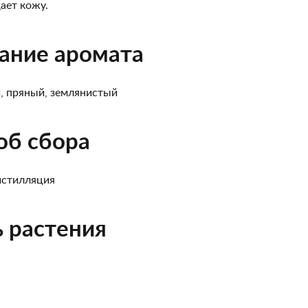
ает кожу.
ание аромата
, пряный, землянистый
об сбора
истилляция
ь растения