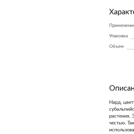
Характ
Применени
Упаковка
Объем
Описа
Нард, цвет
субальпийс
растения. 
честью. Та
использова