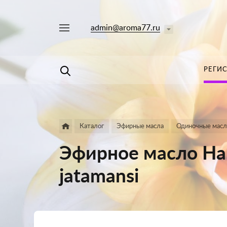
admin@aroma77.ru
Например,
лаванда
Найти
в каталоге
РЕГИ
Каталог
Эфирные масла
Одиночные масл
Эфирное масло На
jatamansi