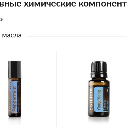
вные химические компонен
си
 масла