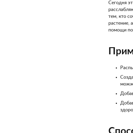
Сегодня эт
расслабля
тем, кто с
растение, 
помощи пос
Прим
Распы
Созда
можже
Добав
Добав
здоро
Спос