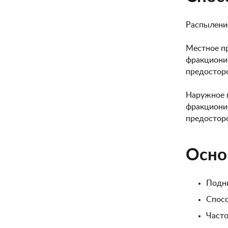
Распыление
Местное пр
фракциони
предостор
Наружное п
фракциони
предостор
Осно
Подни
Спосо
Часто