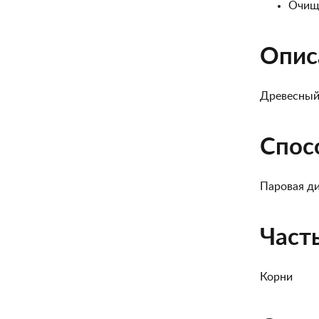
Очищ
Опис
Древесный
Спос
Паровая д
Част
Корни