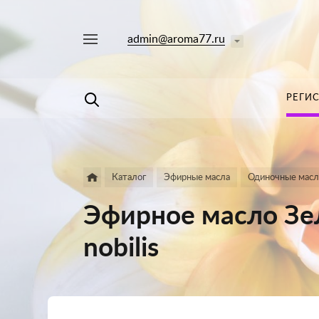
admin@aroma77.ru
Например,
лаванда
Найти
в каталоге
РЕГИ
Каталог
Эфирные масла
Одиночные масл
Эфирное масло Зе
nobilis