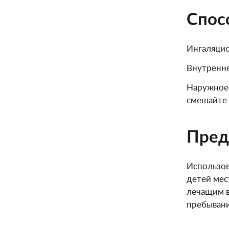
Спос
Ингаляцио
Внутренне
Наружное 
смешайте 
Пред
Использов
детей мес
лечащим в
пребывани