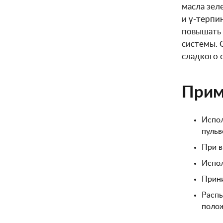
масла зел
и γ-терпи
повышать 
системы. 
сладкого 
Прим
Испол
пульв
При в
Испол
Прини
Распы
полож