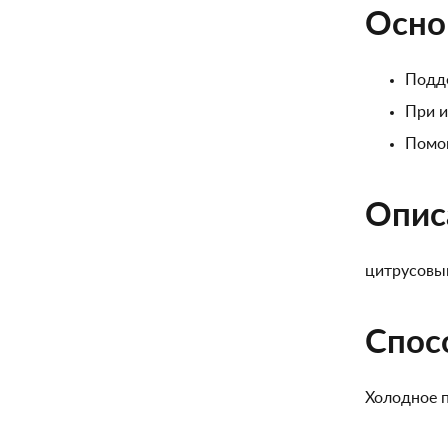
Осно
Подде
При и
Помог
Опис
цитрусовый
Спос
Холодное 