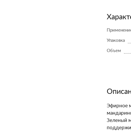
Характ
Применени
Упаковка
Объем
Описа
Эфирное м
мандарино
Зеленый м
поддержив