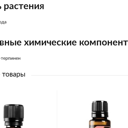
ь растения
ода
вные химические компонен
-терпинен
 товары