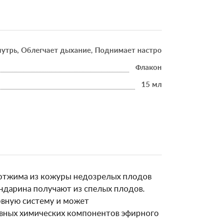
нутрь, Облегчает дыхание, Поднимает настроение, Укрепляе
Флакон
15 мл
отжима из кожуры недозрелых плодов
андарина получают из спелых плодов.
рвную систему и может
вных химических компонентов эфирного