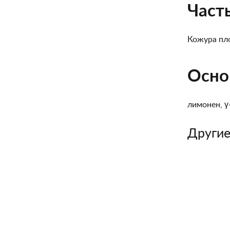
Част
Кожура пл
Осно
лимонен, γ
Другие