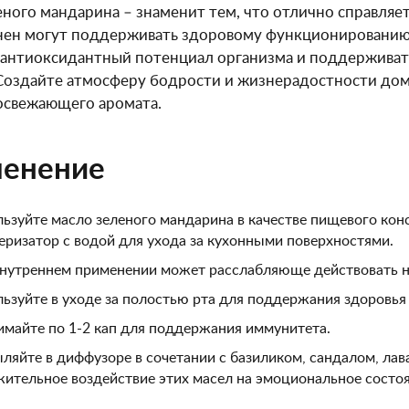
еного мандарина – знаменит тем, что отлично справля
нен могут поддерживать здоровому функционированию
антиоксидантный потенциал организма и поддерживат
Создайте атмосферу бодрости и жизнерадостности дом
освежающего аромата.
енение
ьзуйте масло зеленого мандарина в качестве пищевого конс
еризатор с водой для ухода за кухонными поверхностями.
нутреннем применении может расслабляюще действовать н
ьзуйте в уходе за полостью рта для поддержания здоровья 
майте по 1-2 кап для поддержания иммунитета.
ляйте в диффузоре в сочетании с базиликом, сандалом, ла
ительное воздействие этих масел на эмоциональное состоя