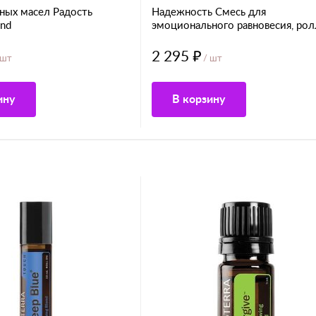
ных масел Радость
Надежность Смесь для
end
эмоционального равновесия, рол
2 295 ₽
 шт
/ шт
ину
В корзину