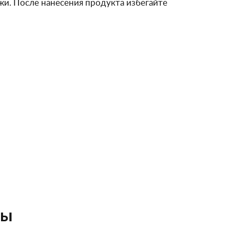
ожи. После нанесения продукта избегайте
ты