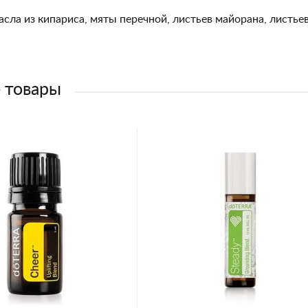
сла из кипариса, мяты перечной, листьев майорана, листье
 товары