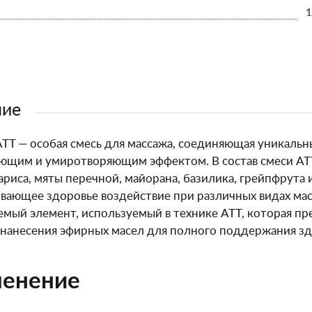
1
ние
TT — особая смесь для массажа, соединяющая уникальны
ющим и умиротворяющим эффектом. В состав смеси AT
ариса, мяты перечной, майорана, базилика, грейпфрута
ающее здоровье воздействие при различных видах мас
мый элемент, используемый в технике ATT, которая пр
нанесения эфирных масел для полного поддержания здо
енение