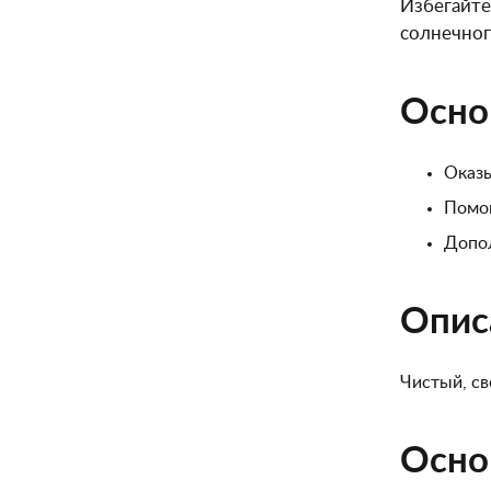
Избегайте
солнечног
Осно
Оказы
Помог
Допо
Опис
Чистый, с
Осно