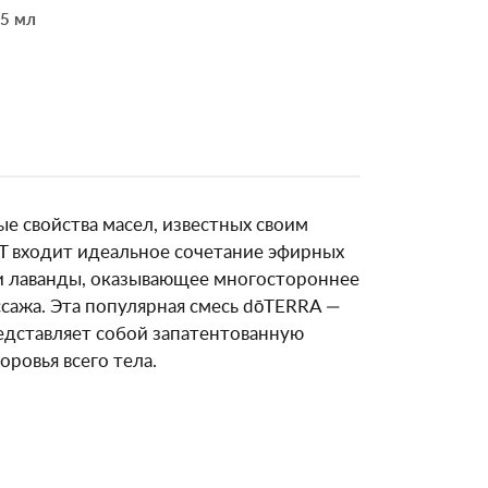
5 мл
е свойства масел, известных своим
T входит идеальное сочетание эфирных
 и лаванды, оказывающее многостороннее
сажа. Эта популярная смесь dōTERRA —
едставляет собой запатентованную
ровья всего тела.