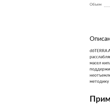
Объем
Описа
dōTERRA A
расслабля
масел кип
поддержив
неотъемле
методику 
Прим