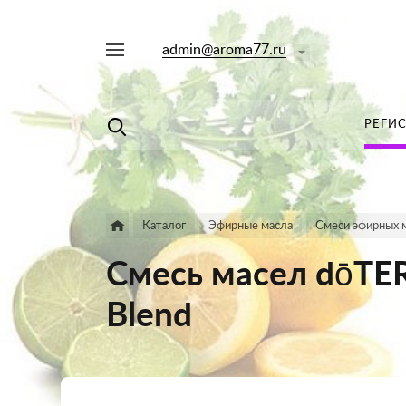
admin@aroma77.ru
Например,
лаванда
Найти
в каталоге
РЕГИ
Каталог
Эфирные масла
Смеси эфирных 
Смесь масел dо̄T
Blend