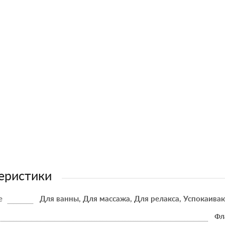
еристики
е
Для ванны, Для массажа, Для релакса, Успокаив
Фл