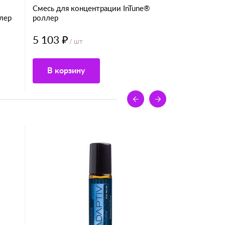
Смесь для концентрации InTune®
лер
роллер
5 103 ₽
/ шт
В корзину