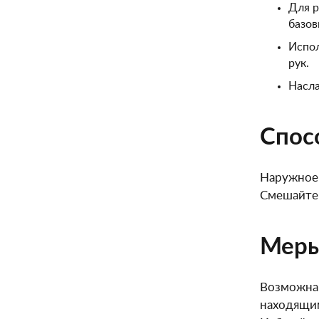
Для р
базов
Испол
рук.
Насла
Спос
Наружное 
Смешайте 
Меры
Возможна 
находящим