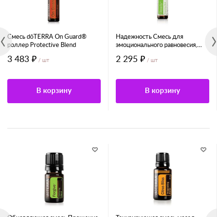
Смесь dōTERRA On Guard®
Надежность Смесь для
роллер Protective Blend
эмоционального равновесия,
роллер
3 483 ₽
2 295 ₽
/ шт
/ шт
В корзину
В корзину