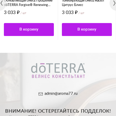
Обновляющая смесь Прошение
Тонизирующая смесь масел
dōTERRA Forgive® Renewing
Цитрус Блисс
Blend
3 033 ₽
3 033 ₽
/ шт
/ шт
В корзину
В корзину
admin@aroma77.ru
ВНИМАНИЕ! ОСТЕРЕГАЙТЕСЬ ПОДДЕЛОК!