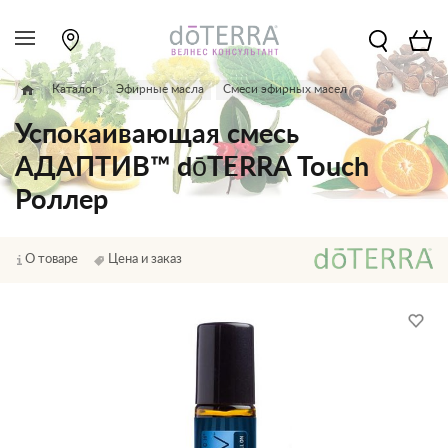
Каталог
Эфирные масла
Смеси эфирных масел
Успокаивающая смесь
АДАПТИВ™ dōTERRA Touch
Роллер
О товаре
Цена и заказ