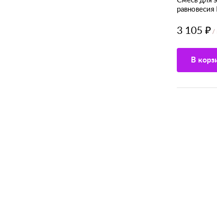
Смесь для 
равновесия 
3 105 ₽
/
В корз