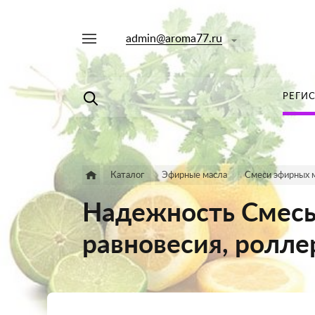
admin@aroma77.ru
Например,
лаванда
Найти
в каталоге
РЕГИ
Каталог
Эфирные масла
Смеси эфирных 
Надежность Смесь
равновесия, ролле