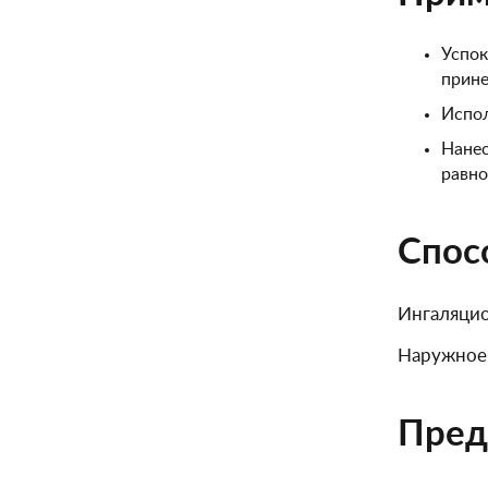
Успок
прине
Испол
Нанес
равно
Спос
Ингаляцио
Наружное 
Пред