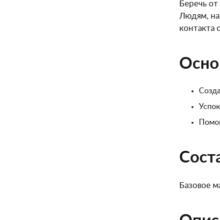
Беречь от
Людям, на
контакта 
Осно
Созда
Успок
Помог
Сост
Базовое м