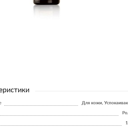
еристики
е
Для кожи, Успокаива
Ро
1