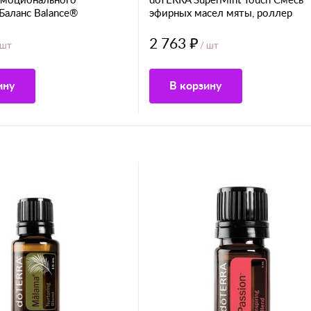
эмоционального
doTERRA SuperMint Touch Смесь
Баланс Balance®
эфирных масел мяты, роллер
2 763 ₽
 шт
/ шт
ину
В корзину