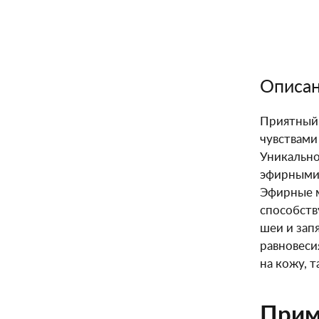
Описа
Приятный,
чувствами
Уникально
эфирными 
Эфирные м
способств
шеи и зап
равновеси
на кожу, 
Прим