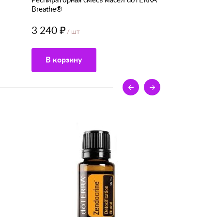
Респираторная смесь масел dо̄TERRA
Breathe®
3 240 ₽
/ шт
В корзину