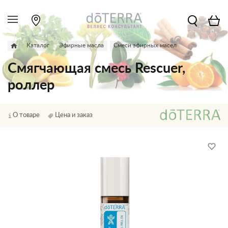
Каталог
Эфирные масла
Смеси эфирных масел
Смягчающая смесь Rescuer,
роллер
О товаре
Цена и заказ