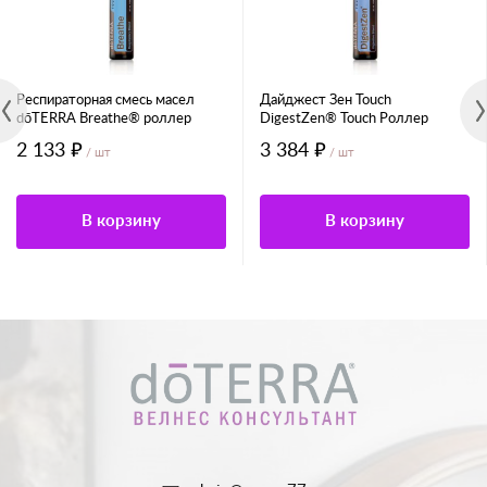
Респираторная смесь масел
Дайджест Зен Touch
dо̄TERRA Breathe® роллер
DigestZen® Touch Роллер
2 133 ₽
3 384 ₽
/ шт
/ шт
В корзину
В корзину