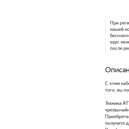
При реги
нашей ко
бесплатн
курс мо
после ре
Описа
С этим наб
того, вы п
Техника АТ
чрезвычайн
Приобретая
получите д