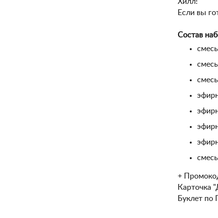
Хилл!
Если вы го
Состав наб
смесь
смесь
смесь
эфирн
эфирн
эфирн
эфирн
смесь
+ Промокод
Карточка 
Буклет по