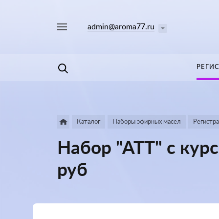
admin@aroma77.ru
Например,
лаванда
Найти
в каталоге
РЕГИ
Каталог
Наборы эфирных масел
Регистр
Набор "АТТ" с кур
руб